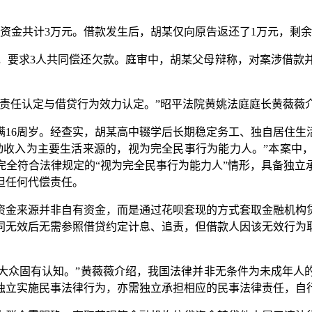
借资金共计3万元。借款发生后，胡某仅向原告返还了1万元，剩余
要求3人共同偿还欠款。庭审中，胡某父母辩称，对案涉借款并
任认定与借贷行为效力认定。”昭平法院黄姚法庭庭长黄薇薇
6周岁。经查实，胡某高中辍学后长期稳定务工、独自居住生
动收入为主要生活来源的，视为完全民事行为能力人。”本案中，
完全符合法律规定的“视为完全民事行为能力人”情形，具备独立
担任何代偿责任。
金来源并非自有资金，而是通过花呗套现的方式套取金融机构贷
同无效后无需参照借贷约定计息、追责，但借款人因该无效行为
大众固有认知。”黄薇薇介绍，我国法律并非无条件为未成年人的
独立实施民事法律行为，亦需独立承担相应的民事法律责任，自