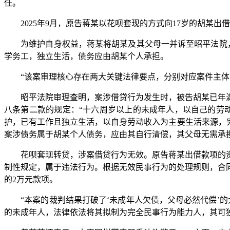
任。
2025年9月，原告蒋某以花呗套现的方式向17岁的胡某出
为维护自身权益，蒋某将胡某及其父母一并诉至昭平法院，
学务工，独立生活，债务应由胡某个人承担。
“该案审理核心存在两大关键法律要点，分别对应案件主体责
昭平法院审理查明，案涉借贷行为发生时，被告胡某已年满1
八条第二款的规定：“十六周岁以上的未成年人，以自己的劳
护，已有工作且独立生活，以自身劳动收入为主要生活来源，
案涉债务属于胡某个人债务，应由其自行清偿，其父母无需承
花呗套现转贷，涉案借贷行为无效。原告蒋某出借款项的资
制性规定，属于违法行为。根据无效民事行为的处理规则，合
的2万元款项。
“本案的裁判结果打破了‘未成年人欠债，父母必然代偿’的
的未成年人，法律依法将其拟制为完全民事行为能力人，其可