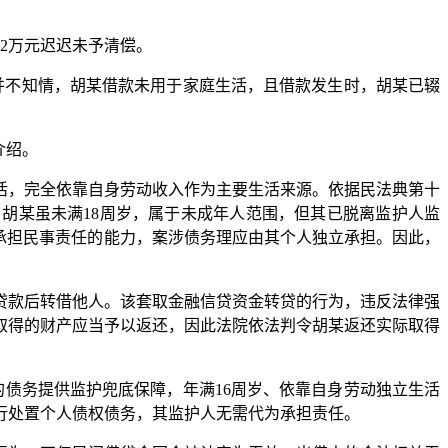
2万元迟迟未予清偿。
不知情，胡某借款未用于家庭生活，且借款发生时，胡某已辍
介绍。
活，完全依靠自身劳动收入作为主要生活来源。依据民法典第十
胡某虽未满18周岁，属于未成年人范围，但其已脱离监护人监
承担民事责任的能力，案涉债务理应由其个人独立承担。因此，
款后转借他人。该套取金融信贷资金转贷的行为，违反法律强
取得的财产应当予以返还，因此法院依法判令胡某返还实际取得
债务提供监护兜底保障，年满16周岁、依靠自身劳动独立生活
行处置个人债权债务，其监护人无需代为承担责任。