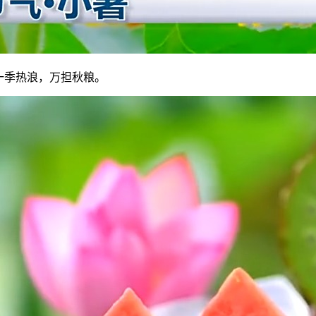
一季热浪，万担秋粮。