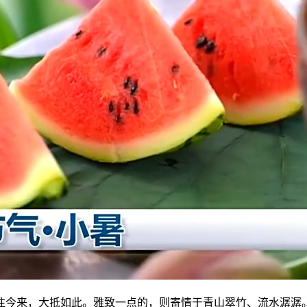
来，大抵如此。雅致一点的，则寄情于青山翠竹、流水潺潺。