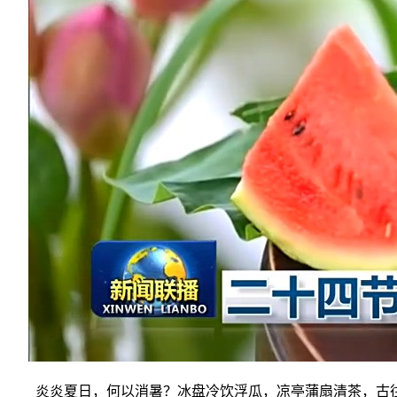
炎炎夏日，何以消暑？冰盘冷饮浮瓜，凉亭蒲扇清茶，古往今