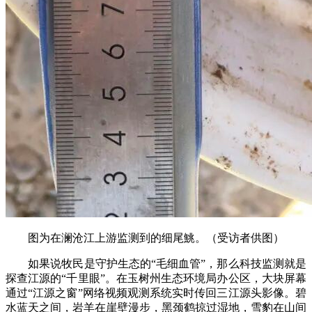
图为在澜沧江上游监测到的细尾鮡。（受访者供图）
如果说牧民是守护生态的“毛细血管”，那么科技监测就是
探查江源的“千里眼”。在玉树州生态环境局办公区，大块屏幕
通过“江源之窗”网络视频观测系统实时传回三江源头影像。碧
水蓝天之间，岩羊在崖壁漫步，黑颈鹤掠过湿地，雪豹在山间