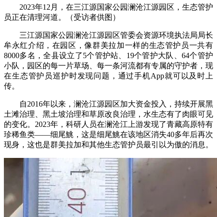
2023年12月，在三江源国家公园澜沧江源园区，生态管护
员正在清理河道。（受访者供图）
三江源国家公园澜沧江源园区管委会资源环境执法局局长
牟永红介绍，在园区，像群美拉加一样的生态管护员一共有
8000多名，全县设立了5个管护站、19个管护大队、64个管护
小队，园区的每一片草场、每一条河流都有专属的守护者，现
在生态管护员巡护时发现问题，通过手机App就可以及时上
传。
自2016年以来，澜沧江源园区加大资金投入，持续开展黑
土滩治理、黑土坡治理和草原改良治理，水生态有了肉眼可见
的变化。2023年，科研人员在澜沧江上游发现了青藏高原特有
珍稀鱼类——细尾鮡，这是细尾鮡在该地区消失40多年后再次
现身，这也是群美拉加和其他生态管护员最引以为傲的消息。