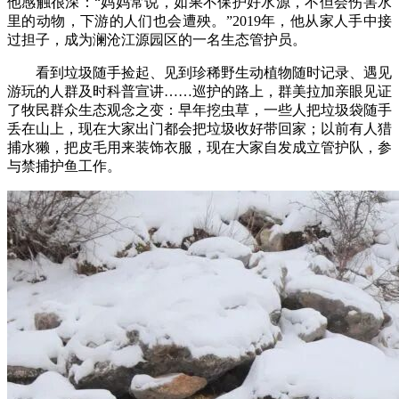
他感触很深：“妈妈常说，如果不保护好水源，不但会伤害水
里的动物，下游的人们也会遭殃。”2019年，他从家人手中接
过担子，成为澜沧江源园区的一名生态管护员。
看到垃圾随手捡起、见到珍稀野生动植物随时记录、遇见
游玩的人群及时科普宣讲……巡护的路上，群美拉加亲眼见证
了牧民群众生态观念之变：早年挖虫草，一些人把垃圾袋随手
丢在山上，现在大家出门都会把垃圾收好带回家；以前有人猎
捕水獭，把皮毛用来装饰衣服，现在大家自发成立管护队，参
与禁捕护鱼工作。