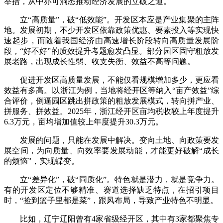
举措，从中亦可洞悉推动经济发展的立破之道。
立“高质量”，破“低效能”。开发区本应是产业集聚的主阵
地。发展初期，不少开发区依靠政策优惠、要素投入等实现快
速起步，而随着我国经济由高速增长阶段转向高质量发展阶
段，“好不好”的质效提升考题愈发凸显。部分园区固守粗放发
展老路，出现成长性弱、收支失衡、效益不高等问题。
促进开发区高质量发展，不能仅看规模增加多少，更应看
效益有多高。以浙江为例，当地将经开区等纳入“亩产效益”综
合评价，倒逼园区跳出拼政策的粗放发展模式，转向拼产业、
拼服务、拼效益。2025年，浙江经开区亩均税收较上年度提升
6.3万元，亩均增加值较上年度提升30.3万元。
发展的问题，只能在发展中解决。变向土地、向政策要发
展空间，为向质量、向效率要发展动能，才能更好破解“成长
的烦恼”，实现蝶变。
立“差异化”，破“同质化”。特色就是潜力，就是竞争力。
有的开发区定位不够精准、赛道选择缺乏特点，在招引项目
时，“捡到篮子里都是菜”，跟风布局，导致产业特色不明显。
比如，辽宁辽阳曾有4家省级经开区，其中有3家都聚焦专