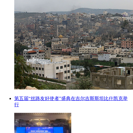
第五届“丝路友好使者”盛典在吉尔吉斯斯坦比什凯克举
行