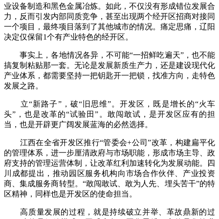
业设备制造和黑色金属冶炼。如此，不仅没有形成错位发展合
力，反而引发内部同质竞争，甚至出现两个经开区招商对接同
一个项目，最终项目落到了其他城市的情况。痛定思痛，辽阳
决定仅保留1个有产业特色的经开区。
事实上，各地情况各异，不可能“一招鲜吃遍天”，也不能
搞复制粘贴那一套。无论是发展新质生产力，还是建设现代化
产业体系，都需要坚持一把钥匙开一把锁，找准方向，走特色
发展之路。
立“新路子”，破“旧思维”。开发区，既是增长的“火车
头”，也是改革的“试验田”。敢闯敢试，是开发区应有的担
当，也是开辟更广阔发展蓝海的必然选择。
江西在全省开发区推行“管委会+公司”改革，构建扁平化
的管理体系，进一步厘清政府与市场职能，形成市场主导、政
府支持的管理运营体制，让改革红利加速转化为发展动能。四
川成都提出，推动园区服务机构向市场合作伙伴、产业投资
商、集成服务商转型。“敢闯敢试、敢为人先、埋头苦干”的特
区精神，同样也是开发区的使命担当。
高质量发展的过程，就是持续破立并举、革故鼎新的过