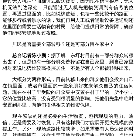
通过无人机往里面梯进式搬送物资，因为现在信号很差，无人
机无法到达深处，只能通过无人机先把物资调到有信号的位
置，再通过里面的，比如说橡皮艇，包括一些比较干的路面，
能够步行或者涉水的话，我们再用人工或者辅助设备运送到还
在里面的需要生活物资的村民，给他们提供日常的保障，确保
他们能够安稳地度过夜晚。
居民是否需要全部转移？还是可部分留在家中？
总台记者陈小鹏：
据了解，东圩村目前有一部分群众转移
出去了，但是也有一部分群众选择留在自己家里，到自己家里
相对来说地势比较高楼层居住，不是所有人全部被转移出来。
大概分为两种形式，目前转移出来的群众他们会投奔自己
在镇里面，或者市里面的一些亲朋好友来解决自己的住宿问
题。现在在村子里受险的群众集中安置在村子里的一所小学，
它的位置比较高，没有受到很明显的影响。把他们先集中临时
安置到那里，向他们提供相关的物资保障。
现在紧缺的还是必要的生活物资，包括现场的电力、通
信，还是需要及时恢复，只有这样我们才能展开更大规模的救
援工作。另外，现场道路比较狭窄，如果需要有人员运出的时
候，就需要错车，这样也无形地对救援产生一定影响。当地也