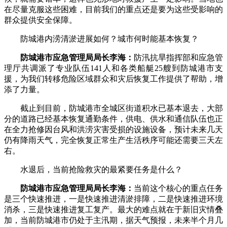
在尽量克服这些困难，目前我们的重点还是要为这些受影响的
群众提供安全保障。
防城港内涝清淤进展如何？城市何时能基本恢复？
防城港市应急管理局局长李海：
防汛抗旱指挥部和应急管
理厅共调派了专业队伍141人和各类船艇25艘到防城港市支
援，为我们转移危险区域群众和灾后恢复工作提供了帮助，增
添了力量。
截止到目前，防城港市全城区街道积水已基本退去，大部
分的道路已经基本恢复通勤条件，供电、供水和通信队伍也正
在全力抢修因台风和洪涝灾害受损的设施设备，预计未来几天
仍有降雨天气，完全恢复正常生产生活秩序可能还需要三天左
右。
水退后，当前抢险救灾的最紧要任务是什么？
防城港市应急管理局局长李海：
当前这个核心的重点任务
是三个快速推进，一是快速推进清淤排障，二是快速推进环境
消杀，三是快速推进复工复产。最大的难点就在于新旧灾情叠
加，当前防城港市仍处于主汛期，据天气预报，未来半个月几