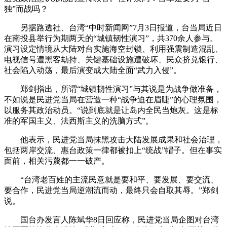
独”而战吗？
另据路透社、台湾“中时新闻网”7月3日报道，台当局近日
在南投县举行为期两天的“城镇韧性演习”，共370余人参与。
演习设定情境从大陆对台实施海空封锁、利用强震制造混乱、
电视信号遭黑客劫持、关键基础设施遭破坏、民众挤兑银行、
社会陷入动荡，最后演变成大陆全面“武力入侵”。
郑剑指出，所谓“城镇韧性演习”与其说是为战争做准备，
不如说是民进党当局在营造一种“战争迫在眉睫”的心理氛围，
以服务其政治动员。“说到底就是让岛内全民当炮灰。这是标
准的军国主义、法西斯主义的洗脑方式”。
他表示，民进党当局抹黑攻击大陆发展成果和社会治理，
包括两岸交流、惠台政策一律都被扣上“统战”帽子。但在事实
面前，相关污蔑都一一破产。
“台湾老百姓的主流民意就是要和平、要发展、要交流、
要合作，民进党当局逆潮流而动，最终只会自取其辱。”郑剑
说。
国台办发言人陈斌华8日回应称，民进党当局企图对台湾