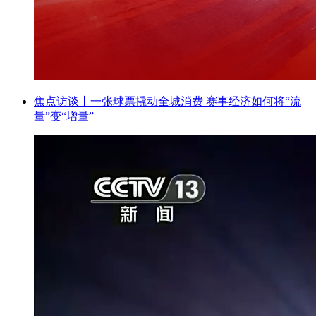
焦点访谈丨一张球票撬动全城消费 赛事经济如何将“流
量”变“增量”