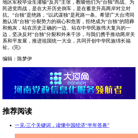
地区军校毕业生灌输“反共”主张，教唆他们为“台独”而战、为
民进党而战，是在大开历史倒车，是在蓄意升高两岸对立对
抗。“台独”是绝路，“以武谋独”是死路一条。希望广大台湾同
胞认清“台独”分裂势力的祸心和危害，拒绝成为“台独”的陪葬
和炮灰，站在历史正确的一边、站在中华民族伟大复兴的一
边，坚决反对“台独”分裂和外来干涉，与我们携手推动两岸关
系和平发展，推进祖国统一大业，共同开创中华民族绵长福
祉。(完)
编辑：陈梦伊
推荐阅读
一见·三个关键词，读懂中国经济“半年答卷”