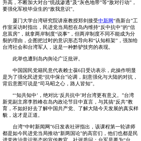
升高，不断加大对台“统战渗透”及“灰色地带”等“敌对行动”，
要强化军校毕业生的“敌我意识”。
厦门大学台湾研究院讲座教授郑剑接受
中新网
“燕新台”工
作室采访时指出，民进党当局想在岛内维持“反中抗中”的“信
息茧房”，就拿两岸制度“说事”，但两岸制度不同不能成为分
裂的理由，企图把过时的意识形态导向和“认知框架”，强加给
台湾社会和台湾军人，这是一种黔驴技穷的表现。
此举也遭到岛内舆论广泛批评。
中国国民党籍民意代表赖士葆6日受访表示，此操作明显
是为了强化民进党“抗中保台”论调，刻意强化与大陆的对抗，
背后意图可说是“司马昭之心，路人皆知”。
“‘知共知中’，绝对比‘反共抗中’对台湾更有意义。”台湾
新党副主席李胜峰在岛内政论节目中直言，与其搞“反共”教
育，不如好好去了解中国共产党、了解大陆今天发展的真实样
貌，这才是正道。
台湾“中时新闻网”6日发表社评指出，该课程第一轮讲师
都是如今民进党当局推动“新两国论”的高官们，他们也都是民
进党政治意识形态的宣传教官。社评质问：台军是要为“台