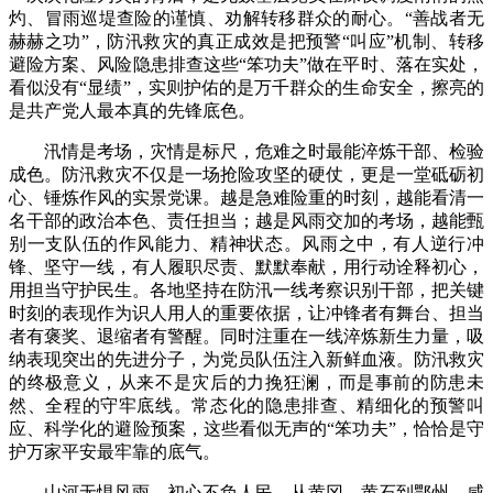
灼、冒雨巡堤查险的谨慎、劝解转移群众的耐心。“善战者无
赫赫之功”，防汛救灾的真正成效是把预警“叫应”机制、转移
避险方案、风险隐患排查这些“笨功夫”做在平时、落在实处，
看似没有“显绩”，实则护佑的是万千群众的生命安全，擦亮的
是共产党人最本真的先锋底色。
汛情是考场，灾情是标尺，危难之时最能淬炼干部、检验
成色。防汛救灾不仅是一场抢险攻坚的硬仗，更是一堂砥砺初
心、锤炼作风的实景党课。越是急难险重的时刻，越能看清一
名干部的政治本色、责任担当；越是风雨交加的考场，越能甄
别一支队伍的作风能力、精神状态。风雨之中，有人逆行冲
锋、坚守一线，有人履职尽责、默默奉献，用行动诠释初心，
用担当守护民生。各地坚持在防汛一线考察识别干部，把关键
时刻的表现作为识人用人的重要依据，让冲锋者有舞台、担当
者有褒奖、退缩者有警醒。同时注重在一线淬炼新生力量，吸
纳表现突出的先进分子，为党员队伍注入新鲜血液。防汛救灾
的终极意义，从来不是灾后的力挽狂澜，而是事前的防患未
然、全程的守牢底线。常态化的隐患排查、精细化的预警叫
应、科学化的避险预案，这些看似无声的“笨功夫”，恰恰是守
护万家平安最牢靠的底气。
山河无惧风雨，初心不负人民。从黄冈、黄石到鄂州、咸