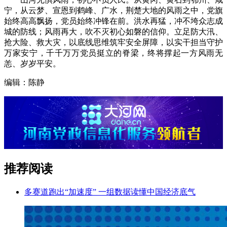
宁，从云梦、宣恩到鹤峰、广水，荆楚大地的风雨之中，党旗
始终高高飘扬，党员始终冲锋在前。洪水再猛，冲不垮众志成
城的防线；风雨再大，吹不灭初心如磐的信仰。立足防大汛、
抢大险、救大灾，以底线思维筑牢安全屏障，以实干担当守护
万家安宁，千千万万党员挺立的脊梁，终将撑起一方风雨无
恙、岁岁平安。
编辑：陈静
推荐阅读
多赛道跑出“加速度” 一组数据读懂中国经济底气