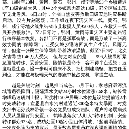
部。19时至23时，黄冈、黄石、鄂州、咸宁等地53个乡镇遭遇
8至13级雷暴大风，其中2个乡镇风力高达13级，部分区域出现
罕见龙卷风。6日23时，全省自然灾害救助四级应急响应果断
启动。没有片刻迟疑，工作组连夜下沉灾区一线。黄石、鄂
州、咸宁等地火线集结省市县救援人员9500余人，在救灾一线
展开救援救治。至7日零时，鄂州、黄冈等重灾区主要道路通
行秩序基本恢复。各部门不再是孤军奋战，而是形成了一张高
效协同的“保障网”，让受灾城乡迅速回复生产生活。风雨无
情，但这一张民生保障网却带着浓浓温情。截至7日7时，此次
灾害导致1.46万人受灾，但与之对应的是——996人被果断紧
急避险转移、妥善安置。险情就是命令，容不得半点迟疑；速
度就是生命，慢一步就可能来不及。把机制建顺畅、把责任压
到位，才能在与极端天气的赛跑中抢占先机、掌握主动。
越是关键时刻，越见担当成色。5月下旬，孝感府澴河流
域遭遇强降雨，隔蒲潭水文站24小时水位猛涨7.68米，站长雷
增晖迅速研判上报，官渡村150户居民比水位超设防提前近2小
时完成转移；宣恩县白水河村遭遇近300毫米特大暴雨，村党
支部书记孙茂林带领十余名党员组成突击队，逐户将老弱病残
人员从屋里背到安置点；鹤峰县落实“人盯人”转移机制，安全
转移群众923名，成功处置10起小型山体滑坡、1起崩塌险情。
一次次化险为夷的背后，是无数基层党员在深夜调度雨情的焦