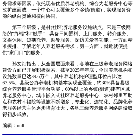
务需求等因素，依托现有优质养老机构、综合为老服务中心等
改扩建而成，一个中心可以覆盖多个乡镇(街道)，实现服务资
源的纵向贯通和横向协同。
第三个层级，是村(社区)养老服务设施站点。它是三级网
络的“终端”和“触手”，具备日间照料、上门服务、转介服务、
文娱休闲、短期托养、助餐服务、探访关爱等功能，一方面精
准摸排、了解老年人养老服务需求，另一方面，就近就便提
供“家门口”的服务。
孙文灿指出，从全国层面来看，各地在三级养老服务网络
建设方面已开展积极探索。截至2025年年底，全国养老机构和
设施数量已达39.6万个，其中养老机构护理型床位占比达
67.5%。县级公办养老机构基本实现全覆盖，约30%具备县级
综合养老服务管理平台功能，60%以上的乡镇(街道)建有区域
养老服务中心。城市嵌入式社区养老服务中心、农村邻里互助
点和农村幸福院等设施不断增多，专业化、连锁化、品牌化养
老服务经营主体逐步培育壮大，各地三级养老服务网络建设取
得初步成效。
编辑：null