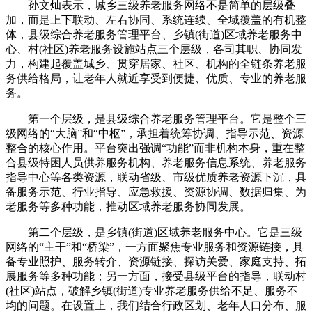
孙文灿表示，城乡三级养老服务网络不是简单的层级叠
加，而是上下联动、左右协同、系统连续、全域覆盖的有机整
体，县级综合养老服务管理平台、乡镇(街道)区域养老服务中
心、村(社区)养老服务设施站点三个层级，各司其职、协同发
力，构建起覆盖城乡、贯穿居家、社区、机构的全链条养老服
务供给格局，让老年人就近享受到便捷、优质、专业的养老服
务。
第一个层级，是县级综合养老服务管理平台。它是整个三
级网络的“大脑”和“中枢”，承担着统筹协调、指导示范、资源
整合的核心作用。平台突出强调“功能”而非机构本身，重在整
合县级特困人员供养服务机构、养老服务信息系统、养老服务
指导中心等各类资源，联动省级、市级优质养老资源下沉，具
备服务示范、行业指导、应急救援、资源协调、数据归集、为
老服务等多种功能，推动区域养老服务协同发展。
第二个层级，是乡镇(街道)区域养老服务中心。它是三级
网络的“主干”和“桥梁”，一方面聚焦专业服务和资源链接，具
备专业照护、服务转介、资源链接、探访关爱、家庭支持、拓
展服务等多种功能；另一方面，接受县级平台的指导，联动村
(社区)站点，破解乡镇(街道)专业养老服务供给不足、服务不
均的问题。在设置上，我们结合行政区划、老年人口分布、服