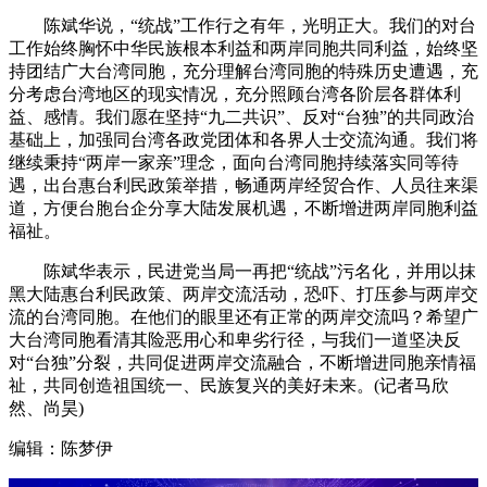
陈斌华说，“统战”工作行之有年，光明正大。我们的对台
工作始终胸怀中华民族根本利益和两岸同胞共同利益，始终坚
持团结广大台湾同胞，充分理解台湾同胞的特殊历史遭遇，充
分考虑台湾地区的现实情况，充分照顾台湾各阶层各群体利
益、感情。我们愿在坚持“九二共识”、反对“台独”的共同政治
基础上，加强同台湾各政党团体和各界人士交流沟通。我们将
继续秉持“两岸一家亲”理念，面向台湾同胞持续落实同等待
遇，出台惠台利民政策举措，畅通两岸经贸合作、人员往来渠
道，方便台胞台企分享大陆发展机遇，不断增进两岸同胞利益
福祉。
陈斌华表示，民进党当局一再把“统战”污名化，并用以抹
黑大陆惠台利民政策、两岸交流活动，恐吓、打压参与两岸交
流的台湾同胞。在他们的眼里还有正常的两岸交流吗？希望广
大台湾同胞看清其险恶用心和卑劣行径，与我们一道坚决反
对“台独”分裂，共同促进两岸交流融合，不断增进同胞亲情福
祉，共同创造祖国统一、民族复兴的美好未来。(记者马欣
然、尚昊)
编辑：陈梦伊