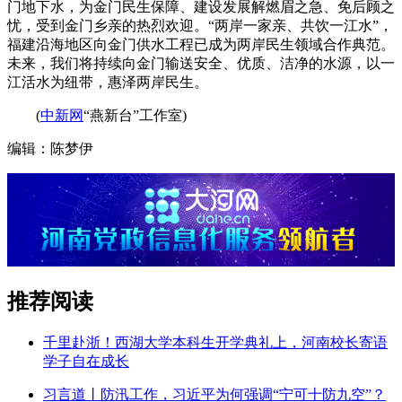
门地下水，为金门民生保障、建设发展解燃眉之急、免后顾之
忧，受到金门乡亲的热烈欢迎。“两岸一家亲、共饮一江水”，
福建沿海地区向金门供水工程已成为两岸民生领域合作典范。
未来，我们将持续向金门输送安全、优质、洁净的水源，以一
江活水为纽带，惠泽两岸民生。
(
中新网
“燕新台”工作室)
编辑：陈梦伊
推荐阅读
千里赴浙！西湖大学本科生开学典礼上，河南校长寄语
学子自在成长
习言道丨防汛工作，习近平为何强调“宁可十防九空”？