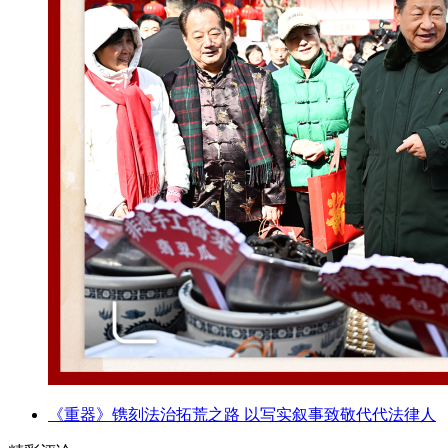
《重器》镌刻法治拓荒之路 以写实叙事致敬代代法律人