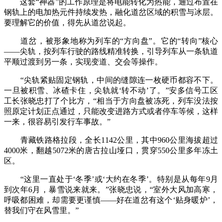
这套“神器”的工作原理是将电能转化为热能，通过布置在
钢轨上的电加热元件持续发热，融化道岔区域的积雪与冰层。
要理解它的价值，得先从道岔说起。
道岔，被形象地称为列车的“方向盘”。它的“转向”核心
——尖轨，按列车行驶的路线精准转换，引导列车从一条轨道
平顺过渡到另一条，实现变道、交会等操作。
“尖轨紧贴固定钢轨，中间的缝隙连一枚硬币都容不下。
一旦被积雪、冰碴卡住，尖轨就‘转不动’了。”安多信号工区
工长张晓忠打了个比方，“相当于方向盘被冻死，列车没法按
照原定计划正点通过，只能改变进路方式或者停车等候，这样
一来，很容易引发行车事故。”
青藏铁路格拉段，全长1142公里，其中960公里海拔超过
4000米，翻越5072米的唐古拉山垭口，贯穿550公里多年冻土
区。
“这里一直处于‘冬季’或‘大约在冬季’。特别是从每年9月
到次年6月，暴雪说来就来。”张晓忠说，“室外大风加高寒，
呼吸都困难，却需要更谨慎——好在道岔有这个‘贴身暖炉’，
替我们守在风雪里。”