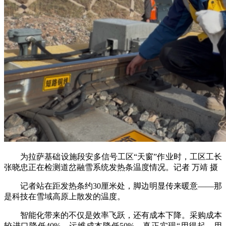
为拉萨基础设施段安多信号工区“天窗”作业时，工区工长
张晓忠正在检测道岔融雪系统发热条温度情况。记者 万靖 摄
记者站在距发热条约30厘米处，脚边明显传来暖意——那
是科技在雪域高原上散发的温度。
智能化带来的不仅是效率飞跃，还有成本下降。采购成本
较进口降低40%，运维成本降低50%，真正实现“用得起、用