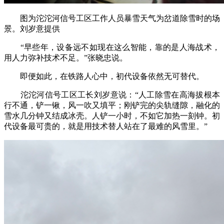
图为沱沱河信号工区工作人员暴雪天气为岔道除雪时的场
景。刘岁意提供
“早些年，设备远不如现在这么智能，靠的是人海战术，
用人力弥补技术不足。”张晓忠说。
即便如此，在铁路人心中，初代设备依然无可替代。
沱沱河信号工区工长刘岁意说：“人工除雪在高海拔根本
行不通，铲一锹，风一吹又填平；刚铲完的尖轨缝隙，融化的
雪水几分钟又结成冰壳。人铲一小时，不如它加热一刻钟。初
代设备最可贵的，就是用技术替人站在了最难的风雪里。”