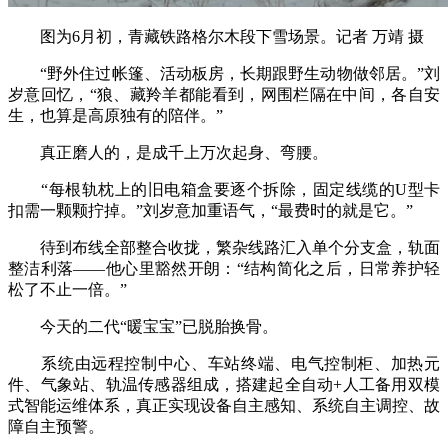
图为6月初，青藏铁路格尔木段下雪场景。记者 万靖 摄
“野外住过帐篷、活动板房，长期跟野生动物做邻居。”刘
岁意回忆，“狼、藏羚羊都能看到，网围栏隔在中间，各自安
生，也算是高原独有的陪伴。”
真正磨人的，是成千上万次起身、弯腰。
“每根轨枕上的旧电箱盒要逐个拆除，固定线缆的U型卡
扣需一颗颗拧掉。”刘岁意加重语气，“最费时的就是它。”
待到布线全部整合收拢，繁杂线路汇入单个分支盒，轨面
整洁利落——他心里豁然开朗：“结构简化之后，日常养护轻
松了不止一倍。”
今天的二代“暖宝宝”已脱胎换骨。
系统由远程控制中心、车站终端、电气控制柜、加热元
件、气象站、轨温传感器组成，搭建起全自动+人工备用双模
式智能运维体系，真正实现设备自主感知、系统自主调控、故
障自主预警。