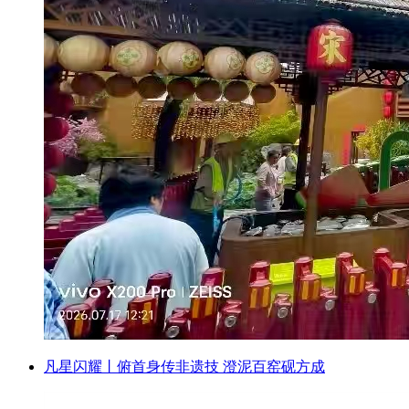
凡星闪耀丨俯首身传非遗技 澄泥百窑砚方成