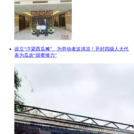
设立“汴梁西瓜摊”、为劳动者送清凉！开封四级人大代
表为瓜农“甜蜜接力”