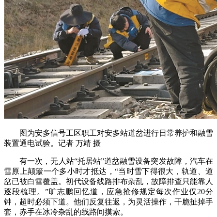
图为安多信号工区职工对安多站道岔进行日常养护和融雪
装置通电试验。记者 万靖 摄
有一次，无人站“托居站”道岔融雪设备突发故障，汽车在
雪原上颠簸一个多小时才抵达，“当时雪下得很大，轨道、道
岔已被白雪覆盖。初代设备线路排布杂乱，故障排查只能靠人
逐段梳理。”旷志鹏回忆道，应急抢修规定每次作业仅20分
钟，超时必须下道。他们反复往返，为灵活操作，干脆扯掉手
套，赤手在冰冷杂乱的线路间摸索。