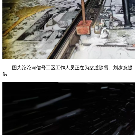
图为沱沱河信号工区工作人员正在为岔道除雪。刘岁意提
供