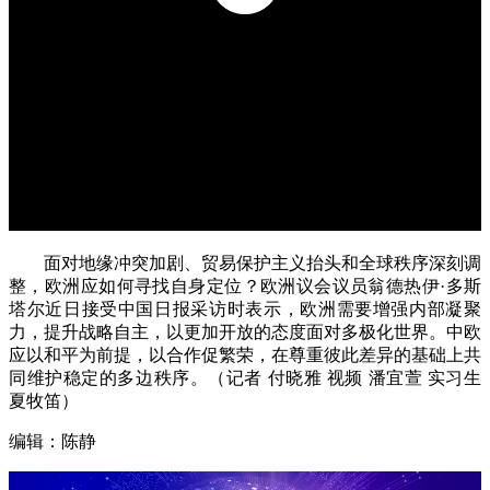
面对地缘冲突加剧、贸易保护主义抬头和全球秩序深刻调
整，欧洲应如何寻找自身定位？欧洲议会议员翁德热伊·多斯
塔尔近日接受中国日报采访时表示，欧洲需要增强内部凝聚
力，提升战略自主，以更加开放的态度面对多极化世界。中欧
应以和平为前提，以合作促繁荣，在尊重彼此差异的基础上共
同维护稳定的多边秩序。（记者 付晓雅 视频 潘宜萱 实习生
夏牧笛）
编辑：陈静