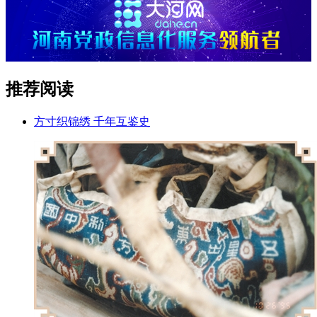
推荐阅读
方寸织锦绣 千年互鉴史