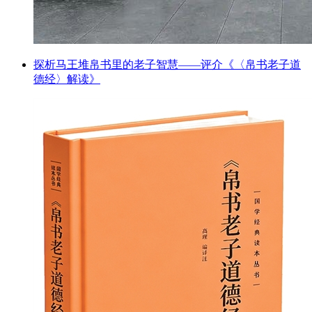
探析马王堆帛书里的老子智慧——评介《〈帛书老子道
德经〉解读》