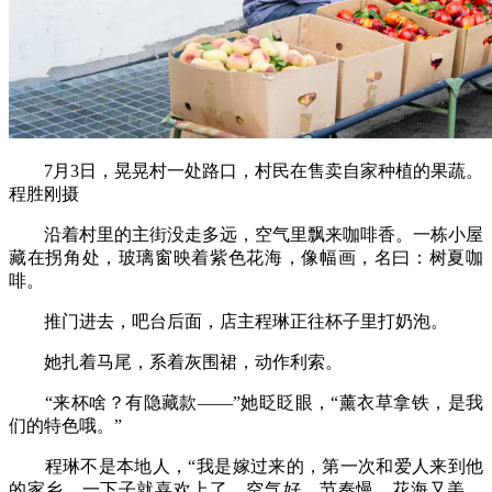
7月3日，晃晃村一处路口，村民在售卖自家种植的果蔬。
程胜刚摄
沿着村里的主街没走多远，空气里飘来咖啡香。一栋小屋
藏在拐角处，玻璃窗映着紫色花海，像幅画，名曰：树夏咖
啡。
推门进去，吧台后面，店主程琳正往杯子里打奶泡。
她扎着马尾，系着灰围裙，动作利索。
“来杯啥？有隐藏款——”她眨眨眼，“薰衣草拿铁，是我
们的特色哦。”
程琳不是本地人，“我是嫁过来的，第一次和爱人来到他
的家乡，一下子就喜欢上了。空气好，节奏慢，花海又美。