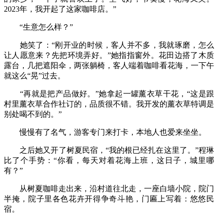
2023年，我开起了这家咖啡店。”
“生意怎么样？”
她笑了：“刚开业的时候，客人并不多，我就琢磨，怎么
让人愿意来？先把环境弄好。”她指指窗外。花田边搭了木质
露台，几把遮阳伞，两张躺椅，客人端着咖啡看花海，一下午
就这么“晃”过去。
“再就是把产品做好。”她拿起一罐薰衣草干花，“这是跟
村里薰衣草合作社订的，品质很不错。我开发的薰衣草特调是
别处喝不到的。”
慢慢有了名气，游客专门来打卡，本地人也爱来坐坐。
之后她又开了树夏民宿，“我的根已经扎在这里了。”程琳
比了个手势：“你看，每天对着花海上班，这日子，城里哪
有？”
从树夏咖啡走出来，沿村道往北走，一座白墙小院，院门
半掩，院子里各色花卉开得争奇斗艳，门匾上写着：悠悠民
宿。