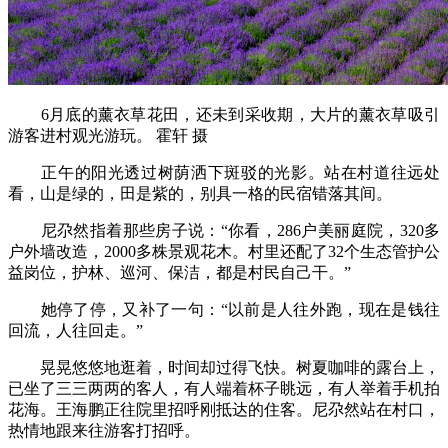
6月底的薰衣草花田，还未到采收期，大片的薰衣草吸引
游客进村观光游玩。 霍轩 摄
正午的阳光透过树荫洒下斑驳的光影。站在村道往远处
看，山是绿的，田是紫的，别具一格的民宿错落其间。
尼尕然指着那些房子说：“你看，286户美丽庭院，320多
户外墙改造，2000多株景观花木。村里还配了32个生态管护公
益岗位，护林、巡河、保洁，都是村民自己干。”
她停了停，又补了一句：“以前是人往外跑，现在是钱往
回流，人往回走。”
晃晃悠悠地逛着，时间却过得飞快。树夏咖啡的露台上，
已坐了三三两两的客人，有人端着杯子眺远，有人举着手机拍
花海。王海鹏正往院里招呼刚抵达的住客。尼尕然站在村口，
热情地跟来往游客打招呼。