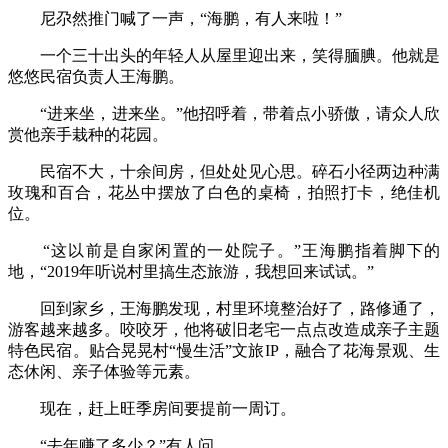
尼尕然推门喊了一声，“海鹏，有人来啦！”
一个三十出头的年轻人从屋里迎出来，笑得腼腆。他就是
悠悠民宿负责人王海鹏。
“进来坐，进来坐。”他招呼着，带着点小骄傲，请众人欣
赏他亲手栽种的花园。
民宿不大，十余间房，但处处见心思。碎石小径两边种满
玫瑰和百合，花丛中摆放了白色的桌椅，拍照打卡，绝佳机
位。
“这以前是自家闲置的一处院子。”王海鹏指着脚下的
地，“2019年听说村里搞生态旅游，我想回来试试。”
回到家乡，王海鹏发现，村里环境整治好了，路修通了，
游客越来越多。咬咬牙，他将破旧老宅一点点改造成亲子主题
特色民宿。贴合晃晃村“慢生活”文旅IP，融合了花海景观、生
态休闲、亲子体验等元素。
现在，赶上旺季房间要提前一周订。
“去年赚了多少？”有人问。