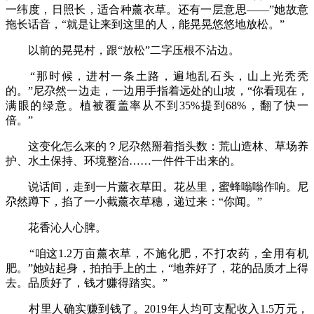
一纬度，日照长，适合种薰衣草。还有一层意思——”她故意
拖长话音，“就是让来到这里的人，能晃晃悠悠地放松。”
以前的晃晃村，跟“放松”二字压根不沾边。
“那时候，进村一条土路，遍地乱石头，山上光秃秃
的。”尼尕然一边走，一边用手指着远处的山坡，“你看现在，
满眼的绿意。植被覆盖率从不到35%提到68%，翻了快一
倍。”
这变化怎么来的？尼尕然掰着指头数：荒山造林、草场养
护、水土保持、环境整治……一件件干出来的。
说话间，走到一片薰衣草田。花丛里，蜜蜂嗡嗡作响。尼
尕然蹲下，掐了一小截薰衣草穗，递过来：“你闻。”
花香沁人心脾。
“咱这1.2万亩薰衣草，不施化肥，不打农药，全用有机
肥。”她站起身，拍拍手上的土，“地养好了，花的品质才上得
去。品质好了，钱才赚得踏实。”
村里人确实赚到钱了。2019年人均可支配收入1.5万元，