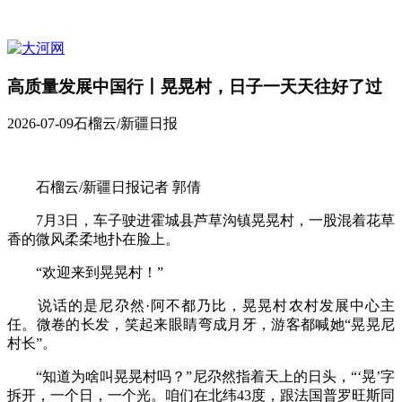
高质量发展中国行丨晃晃村，日子一天天往好了过
2026-07-09
石榴云/新疆日报
石榴云/新疆日报记者 郭倩
7月3日，车子驶进霍城县芦草沟镇晃晃村，一股混着花草
香的微风柔柔地扑在脸上。
“欢迎来到晃晃村！”
说话的是尼尕然·阿不都乃比，晃晃村农村发展中心主
任。微卷的长发，笑起来眼睛弯成月牙，游客都喊她“晃晃尼
村长”。
“知道为啥叫晃晃村吗？”尼尕然指着天上的日头，“‘晃’字
拆开，一个日，一个光。咱们在北纬43度，跟法国普罗旺斯同