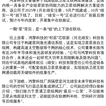
鸿擎科技主要服务于我国低轨卫星互联网星座建设，是国
内唯一具备全产业链星箭协同能力的卫星组网解决方案提供
商。该公司于2025年1月在雄安注册，9月产线建成，10月“雄
安一号”就下线了。目前，“雄安一号”正在进行出厂前最后测
试，预计今年内发射，开展集中在轨验证。
一颗“星”背后，是一条“链”的上下游在联动。
往上游看，鸿擎科技的“邻居”芯联新（河北雄安）科技有
限公司专注于构建星间激光通信系统，这是实现卫星星座自主
组网、构建高速太空数据骨干网的核心技术。公司董事长陈伟
有近20年半导体和激光器研发的经验，“公司与鸿擎科技有项
目合作，未来还会一起研究大功率太阳能帆板及散热问题”。
同在中试基地的最终前沿（雄安）科技有限责任公司也是链条
上的重要一环，可配套低轨卫星星座建设，实现低轨卫星互联
网通信载荷关键组件的批量生产。
往下游瞧，鸿擎科技厂房隔壁是河北雄安未来宇航科技有
限公司的空间飞行器总装集成测试工厂。公司副总经理白俊标
介绍，“我们致力于贯通卫星组网的‘最后一公里’，不仅能将
卫星从地面送到太空，还能提供在轨燃料补给、空间碎片清除
等后续服务”。