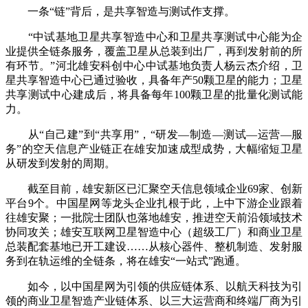
一条“链”背后，是共享智造与测试作支撑。
“中试基地卫星共享智造中心和卫星共享测试中心能为企
业提供全链条服务，覆盖卫星从总装到出厂，再到发射前的所
有环节。”河北雄安科创中心中试基地负责人杨云杰介绍，卫
星共享智造中心已通过验收，具备年产50颗卫星的能力；卫星
共享测试中心建成后，将具备每年100颗卫星的批量化测试能
力。
从“自己建”到“共享用”，“研发—制造—测试—运营—服
务”的空天信息产业链正在雄安加速成型成势，大幅缩短卫星
从研发到发射的周期。
截至目前，雄安新区已汇聚空天信息领域企业69家、创新
平台9个。中国星网等龙头企业扎根于此，上中下游企业跟着
往雄安聚；一批院士团队也落地雄安，推进空天前沿领域技术
协同攻关；雄安互联网卫星智造中心（超级工厂）和商业卫星
总装配套基地已开工建设……从核心器件、整机制造、发射服
务到在轨运维的全链条，将在雄安“一站式”跑通。
如今，以中国星网为引领的供应链体系、以航天科技为引
领的商业卫星智造产业链体系、以三大运营商和终端厂商为引