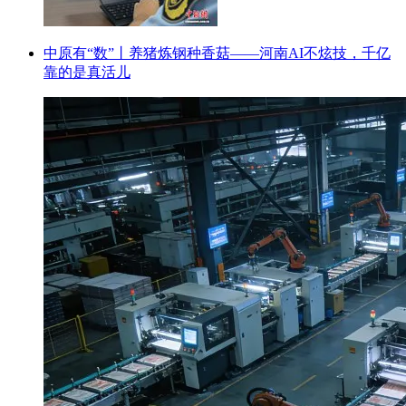
中原有“数”丨养猪炼钢种香菇——河南AI不炫技，千亿
靠的是真活儿