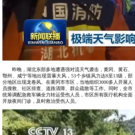
昨晚，湖北东部多地遭遇强对流天气袭击，黄冈、黄石、
鄂州、咸宁等地出现雷暴大风，53个乡镇风力达8至13级，部
分地区出现龙卷风。在黄冈市市区，当地组织3000多人开展人
员搜救、社区排查、道路清障、群众疏散等工作。同时，全市
统筹调配急救车辆全力转运受伤人员，市区所有医疗机构全面
开放夜间门诊，及时救治受伤人员。