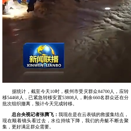
据统计，截至今天10时，横州市受灾群众84700人，应转
移54468人，已紧急转移安置53808人，剩余660名群众还在分
批次组织撤离，预计今天完成转移。
总台央视记者张腾飞：
我现在是在云表镇的救援集结点，
现在顺着镜头看过去，水位持续下降，我们的舟艇不断去聚
集，更好满足群众需要。