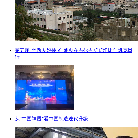
第五届“丝路友好使者”盛典在吉尔吉斯斯坦比什凯克举
行
从“中国神器”看中国制造迭代升级