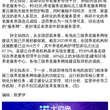
孙文灿说，县级综合养老服务管理平台、乡镇(街道)区域
养老服务中心、村(社区)养老服务设施站点三级养老服务网络
重点聚焦失能失智照护刚需，同时兼顾不同经济、生理、家庭
状况的老年人多层次、多样化的养老服务需求，将碎片化的养
老服务资源连点成线，进而整合为一张方便可及、综合连续
的“服务网”，更好满足各类老年群体服务需求。
孙文灿指出，从全国层面来看，各地在三级养老服务网络
建设方面已开展积极探索。截至2025年年底，全国养老机构和
设施数量已达39.6万个，其中养老机构护理型床位占比达
67.5%。县级公办养老机构基本实现全覆盖，约30%具备县级
综合养老服务管理平台功能，60%以上的乡镇(街道)建有区域
养老服务中心。各地三级养老服务网络建设取得初步成效。
孙文灿表示，下一步，民政部将指导各地民政部门精准掌
握三级养老服务网络建设的功能定位、运行机制等核心要求，
细化分解任务，建立健全认定管理、统计分析、监督评价等工
作机制，不折不扣完成好改革发展任务。(完)
编辑：陈梦伊