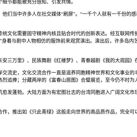
个细节都能被充分感知、引发共情。
们当中许多人在社交媒体“刷屏”。“一千个人就有一千份的感动
统文化需要固守精神内核且贴合时代的创新表达。经互联网传播
丝”身着与剧中人物相仿的服饰前来观赏演出。演出后，许多岛内
安三万里》、民族舞剧《红楼梦》、青春越剧《我的大观园》
交流史，文化交流合作一直是滋养同胞精神世界和文化事业的丰
热烈追捧；分藏两岸的《富春山居图》合璧展览，至今仍不时为
愈发蓬勃。大陆方面为有宏图壮志的台湾同胞进入广阔文化市场
，推出如《只此青绿》这般走向世界的高品质作品，完全可以