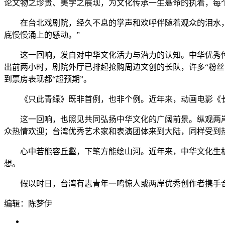
论文物之珍贵、美学之展现，为文化传承一生悬命的执着，每
在台北戏剧院，经久不息的掌声和欢呼伴随着观众的泪水，他
底慢慢涌上的感动。”
这一回响，发自对中华文化活力与潜力的认知。中华优秀传
出前两小时，剧院外厅已排起抢购周边文创的长队，许多“粉
到票房表现都“超预期”。
《只此青绿》既非首例，也非个例。近年来，动画电影《长
这一回响，也照见共同弘扬中华文化的广阔前景。纵观两岸
众热情欢迎；台湾优秀艺术家和表演团体来到大陆，同样受到
心中若能容丘壑，下笔方能绘山河。近年来，中华文化生机
想。
假以时日，台湾有志青年一鸣惊人或两岸优秀创作者携手合作
编辑：陈梦伊