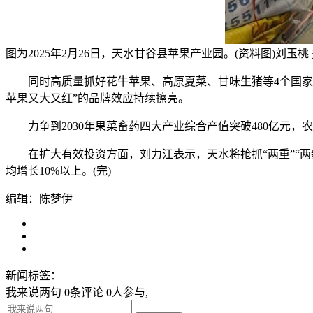
图为2025年2月26日，天水甘谷县苹果产业园。(资料图)刘玉桃
同时高质量抓好花牛苹果、高原夏菜、甘味生猪等4个国家级
苹果又大又红”的品牌效应持续擦亮。
力争到2030年果菜畜药四大产业综合产值突破480亿元，
在扩大有效投资方面，刘力江表示，天水将抢抓“两重”“两新
均增长10%以上。(完)
编辑：陈梦伊
新闻标签：
我来说两句
0
条评论
0
人参与,