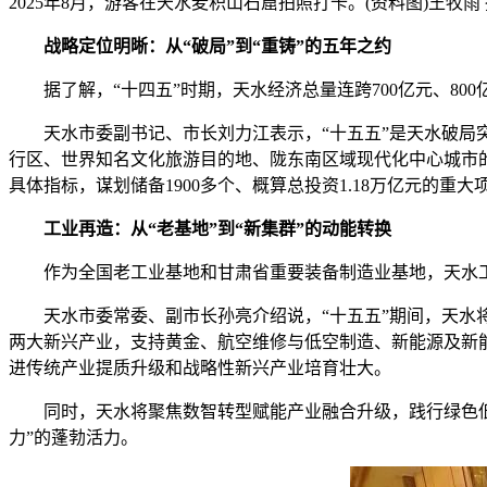
2025年8月，游客在天水麦积山石窟拍照打卡。(资料图)王牧雨
战略定位明晰：从“破局”到“重铸”的五年之约
据了解，“十四五”时期，天水经济总量连跨700亿元、800亿元、
天水市委副书记、市长刘力江表示，“十五五”是天水破局突
行区、世界知名文化旅游目的地、陇东南区域现代化中心城市的“
具体指标，谋划储备1900多个、概算总投资1.18万亿元的重
工业再造：从“老基地”到“新集群”的动能转换
作为全国老工业基地和甘肃省重要装备制造业基地，天水工业
天水市委常委、副市长孙亮介绍说，“十五五”期间，天水将加
两大新兴产业，支持黄金、航空维修与低空制造、新能源及新
进传统产业提质升级和战略性新兴产业培育壮大。
同时，天水将聚焦数智转型赋能产业融合升级，践行绿色低碳发
力”的蓬勃活力。