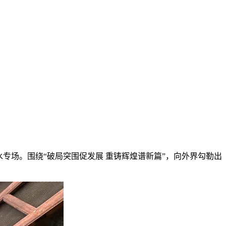
天水专场。围绕“破局突围促发展 重铸辉煌谱新篇”，向外界勾勒出