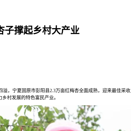
杏子撑起乡村大产业
果香四溢，宁夏固原市彭阳县2.3万亩红梅杏全面成熟，迎来最佳
力乡村发展的特色富民产业。