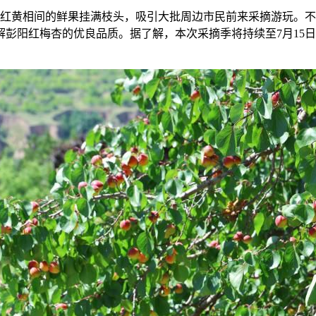
红黄相间的鲜果挂满枝头，吸引大批周边市民前来采摘游玩。不
彭阳红梅杏的优良品质。据了解，本次采摘季将持续至7月15