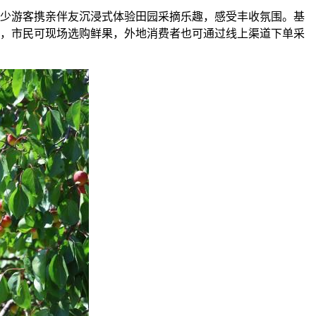
少游客携亲伴友沉浸式体验田园采摘乐趣，感受丰收氛围。基
日，市民可现场选购鲜果，外地消费者也可通过线上渠道下单采