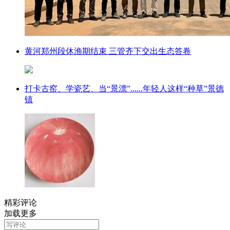
黄河郑州段休渔期结束 三管齐下交出生态答卷
打卡古窑、学瓷艺、当“景漂”......年轻人这样“种草”景德
镇
精彩评论
加载更多