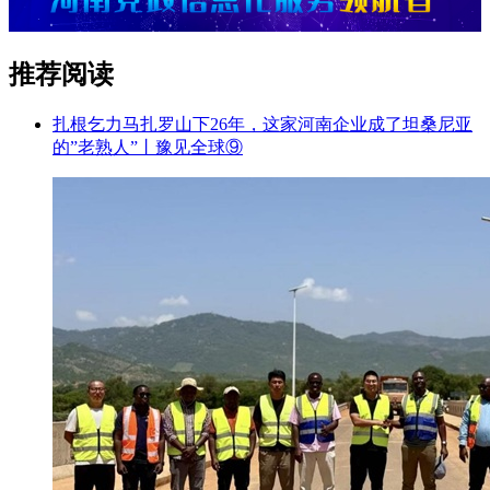
推荐阅读
扎根乞力马扎罗山下26年，这家河南企业成了坦桑尼亚
的”老熟人”丨豫见全球⑨