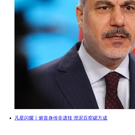
凡星闪耀丨俯首身传非遗技 澄泥百窑砚方成