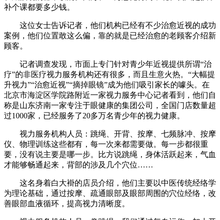
补个课都要多少钱。
这位女士告诉记者，他们机构已经有不少治愈近视的成功
案例，他们位置敢这么偏，靠的就是已经治愈的老顾客介绍新
顾客。
记者调查发现，市面上专门针对青少年近视提供所谓“治
疗”的非医疗视力服务机构还有很多，而且生意火热。“大幅提
升视力”“治愈近视”“摘掉眼镜”成为他们吸引家长的噱头。在
北京市海淀区学院路附近一家视力服务中心记者看到，他们自
称是山东济南一家专注于眼健康的集团公司，全国门店数量超
过1000家，已经服务了20多万名青少年的视力健康。
视力服务机构人员：跳绳、开背、按摩、七频脉冲、按摩
仪、物理训练这些都有，每一次来都需要做。每一步都很重
要，没有说主要是哪一步。比方说跳绳，身体活跃起来，气血
才能够畅通起来，背部的涉及几个穴位……
这名身着白大褂的店员介绍，他们主要以中医传统经络学
为理论基础，通过按摩、疏通眼部及眼部周围的穴位经络，改
善眼部血液循环，提高视力清晰度。