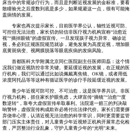
床当中的常规诊疗行为，而且是判断近视发展的金标准，要看
散瞳验光之后度数到底是多少，如果规避这一点，很有可能掩
盖病情的发展。
专家也再次提示家长，目前医学界公认，轴性近视可防、
可控但无法治愈，家长切勿轻信非医疗视力机构宣称“治愈近
视”“摘掉眼镜”的虚假宣传。一旦发现孩子视力异常、确诊近
视，务必到正规医院规范就诊，避免发展为高度近视，增加眼
底黄斑病变、视网膜脱落等眼底疾病的发病风险。
首都医科大学附属北京同仁医院副主任医师田磊：这个情
况我们做近视防控非常关键。要延缓近视的发展，在正规的医
疗机构，我们可以通过比如说佩戴离焦镜、OK镜，或者用低
浓度阿托品等等这种有循证医学的诊疗手段延缓近视的发展。
青少年近视可防可控、不可治愈，这是医学界共识。非医
疗视力机构，抓住家长护眼焦虑，大肆宣传“摘镜”“治愈”“度
数逆转”，靠夸大虚假宣传牟取暴利。法院退一赔三的判决敲
响警钟，虚假宣传构成欺诈必将付出法律代价。家长们需要摒
弃侥幸心理，认清近视无法治愈的科学常识，同时更需要监管
部门压实主体责任，对儿童青少年近视矫正机构开展常态化检
查，严厉整治行业乱象，守护儿童青少年的“光明”未来。