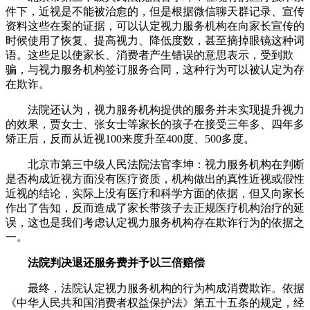
件下，近视是不能被治愈的，但是根据微信聊天群记录、宣传
资料这些在案的证据，可以认定视力服务机构在向家长宣传的
时候使用了恢复、提高视力、降低度数，甚至摘掉眼镜这种词
语。这些足以使家长、消费者产生错误的意思表示，受到欺
骗，与视力服务机构签订服务合同，这种行为可以被认定为存
在欺诈。
法院还认为，视力服务机构提供的服务并未实现提升视力
的效果，贾女士、张女士等家长的孩子在接受三年多、四年多
矫正后，反而从近视100来度升至400度、500多度。
北京市第三中级人民法院法官李坤：视力服务机构在判断
是否构成近视方面没有医疗资质，机构做出的真性近视或假性
近视的结论，实际上没有医疗和科学方面的依据，但又向家长
作出了告知，反而造成了家长带孩子去正规医疗机构治疗的延
误，这也是我们考虑认定视力服务机构存在欺诈行为的依据之
一。
法院判决退还服务费并予以三倍赔偿
最终，法院认定视力服务机构的行为构成消费欺诈。依据
《中华人民共和国消费者权益保护法》第五十五条的规定，经