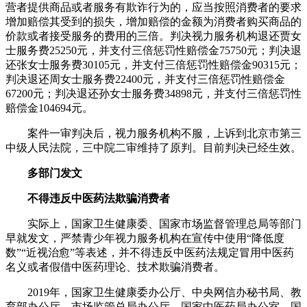
营者提供商品或者服务有欺诈行为的，应当按照消费者的要求
增加赔偿其受到的损失，增加赔偿的金额为消费者购买商品的
价款或者接受服务的费用的三倍。判决视力服务机构退还贾女
士服务费25250元，并支付三倍惩罚性赔偿金75750元；判决退
还张女士服务费30105元，并支付三倍惩罚性赔偿金90315元；
判决退还周女士服务费22400元，并支付三倍惩罚性赔偿金
67200元；判决退还孙女士服务费34898元，并支付三倍惩罚性
赔偿金104694元。
案件一审判决后，视力服务机构不服，上诉到北京市第三
中级人民法院，三中院二审维持了原判。目前判决已经生效。
多部门发文
不得违反中医药法欺骗消费者
实际上，国家卫生健康委、国家市场监督管理总局等部门
早就发文，严禁青少年视力服务机构在宣传中使用“降低度
数”“近视治愈”等表述，并不得违反中医药法规定冒用中医药
名义或者假借中医药理论、技术欺骗消费者。
2019年，国家卫生健康委办公厅、中央网信办秘书局、教
育部办公厅、市场监管总局办公厅、国家中医药局办公室、国