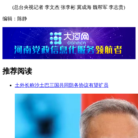
(总台央视记者 李文杰 张李彬 冀成海 魏帮军 李志贵)
编辑：陈静
推荐阅读
土外长称沙土巴三国共同防务协议有望扩员