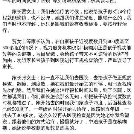
一年的时间就摘了眼镜”等所谓成功案例，极具误导性。
家长贾女士：我们去治疗的时候，她说给孩子做3到4个疗
程就能摘镜，也不反弹，她跟我们讲屈光度、眼轴什么的，我
们当时也不理解，她只是跟我们说有收费标准，要按疗程治
疗。
贾女士等家长认为，在自家孩子近视度数升到400度甚至
500多度的情况下，视力服务机构仍以“模糊期正是孩子视功能
改善的关键期，盲目配镜，会给孩子带来不可逆转的伤害”等
为由，劝阻家长带孩子到医院进行正规检查治疗，严重误导了
家长。
家长张女士：她一直不让我们去医院，去给孩子做正规的
检查、散瞳、测度数，她在我们最开始去的时候，就写近视请
先勿配镜。然后我们在她这治疗很长时间以后，到了医院，医
生都说我们，你们家长怎么那么无知，都把孩子该控制度数的
时机都错过了。刚开始去的时候我们家孩子75度，后面检查都
已经500度了。一年级的时候开始去治疗，应该到五年级，一
共去了400多次。这么久没再去医院检查是因为她老给我希望
说，跟着他们的方式治疗，慢慢就好了，中途孩子是在模糊
期，她还说学校测的度数是虚高的。