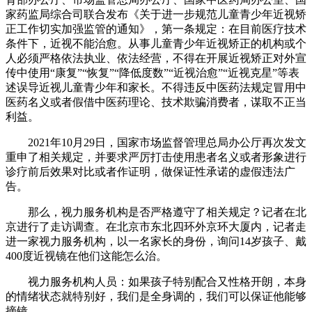
家药监局综合司联合发布《关于进一步规范儿童青少年近视矫
正工作切实加强监管的通知》，第一条规定：在目前医疗技术
条件下，近视不能治愈。从事儿童青少年近视矫正的机构或个
人必须严格依法执业、依法经营，不得在开展近视矫正对外宣
传中使用“康复”“恢复”“降低度数”“近视治愈”“近视克星”等表
述误导近视儿童青少年和家长。不得违反中医药法规定冒用中
医药名义或者假借中医药理论、技术欺骗消费者，谋取不正当
利益。
2021年10月29日，国家市场监督管理总局办公厅再次发文
重申了相关规定，并要求严厉打击使用患者名义或者形象进行
诊疗前后效果对比或者作证明，做保证性承诺的虚假违法广
告。
那么，视力服务机构是否严格遵守了相关规定？记者在北
京进行了走访调查。在北京市东北四环外京环大厦内，记者走
进一家视力服务机构，以一名家长的身份，询问14岁孩子、戴
400度近视镜在他们这能怎么治。
视力服务机构人员：如果孩子特别配合又性格开朗，本身
的情绪状态就特别好，我们是全身调的，我们可以保证他能够
摘镜。