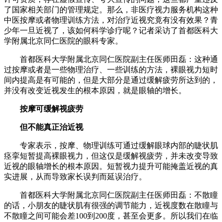
了国家相关部门的管理规定。那么，非医疗视力服务机构这种
中医按摩或者物理训练方法，对治疗近视究竟有没有效果？青
少年一旦近视了，该如何科学诊疗呢？记者采访了首都医科大
学附属北京同仁医院的眼科专家。
首都医科大学附属北京同仁医院副主任医师田磊：这种通
过按摩或者是一些物理治疗、一些训练的方法，裸眼视力短时
间内提高是有可能的，但是大部分是通过缓解疲劳所达到的，
并没有改变近视发生的根本原因，就是眼轴的增长。
按摩可缓解视疲劳
但不能真正治近视
专家表示，按摩、物理训练可通过缓解眼球内部的睫状肌
痉挛短暂提高裸眼视力，但这仅是缓解视疲劳，并未改变导致
近视的眼轴增长的根本原因。短暂视力提升可能掩盖近视的真
实进展，从而导致家长误判而延误治疗。
首都医科大学附属北京同仁医院副主任医师田磊：不散瞳
的话，小朋友的睫状肌有很强的调节能力，近视度数在散瞳与
不散瞳之间可能会差100到200度，甚至会更多。所以我们在临