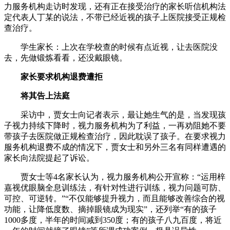
力服务机构走访时发现，还有正在接受治疗的家长听信机构法
定代表人丁某的说法，不带已经近视的孩子上医院接受正规检
查治疗。
学生家长：上次在学校查的时候有点近视，让去医院没
去，先做锻炼看看，还没戴眼镜。
家长要求机构退费遭拒
将其告上法庭
采访中，贾女士向记者表示，最让她生气的是，当发现孩
子视力持续下降时，视力服务机构为了利益，一再劝阻她不要
带孩子去医院做正规检查治疗，因此耽误了孩子。在要求视力
服务机构退费不成的情况下，贾女士和另外三名有同样遭遇的
家长向法院提起了诉讼。
贾女士等4名家长认为，视力服务机构公开宣称：“运用梓
嘉视优眼脑全息训练法，有针对性进行训练，视力问题可防、
可控、可逆转。”“不仅能够提升视力，而且能够改善综合的视
功能，让降低度数、摘掉眼镜成为现实”，还列举“有的孩子
1000多度，半年的时间减到350度；有的孩子八九百度，将近