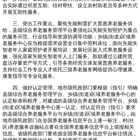
合实际通过邻里互助、结对帮扶、设立农村助老员等多种方式
开展互助性服务。
三、突出工作重点。聚焦失能刚需扩大普惠养老服务供
给，县级综合养老服务管理平台要强化以失能失智照护为重点
的服务示范、行业指导和资源协调等功能；乡镇(街道)区域养
老服务中心应当根据需求设置全日集中照料床位，面向失能失
智老年人家庭照护者开展培训；发展社区嵌入式养老服务设
施，强化居家失能失智老年人上门服务。鼓励通过公建民营、
盘活存量资产等方式，引导各类经营主体发展普惠养老服务。
支持社会工作专业人才依托三级养老服务网络提供心理健康、
康复指导等专业化服务。
四、做好认定管理。地市级民政部门要根据《指引》明确
县级综合养老服务管理平台、乡镇(街道)区域养老服务中心的
认定标准和程序，对建成的县级综合养老服务管理平台、乡镇
(街道)区域养老服务中心逐一认定。经认定符合《指引》要求
的县级综合养老服务平台与乡镇(街道)区域养老服务中心，由
地市级民政部门在全国养老服务信息平台上逐一标注，村(社
区)养老服务设施站点要在全国养老服务信息平台上填报相关
信息。省级民政部门要依据全国养老服务信息平台标注情况，