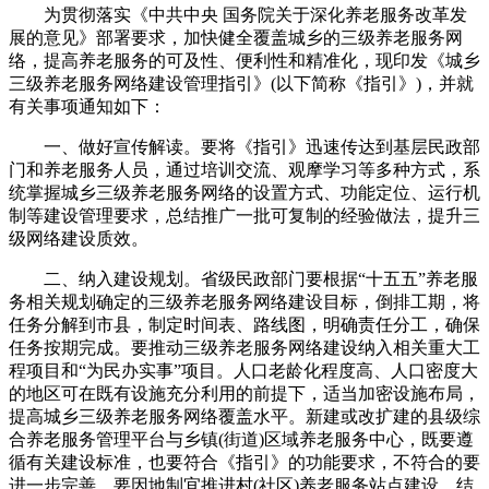
为贯彻落实《中共中央 国务院关于深化养老服务改革发
展的意见》部署要求，加快健全覆盖城乡的三级养老服务网
络，提高养老服务的可及性、便利性和精准化，现印发《城乡
三级养老服务网络建设管理指引》(以下简称《指引》)，并就
有关事项通知如下：
一、做好宣传解读。要将《指引》迅速传达到基层民政部
门和养老服务人员，通过培训交流、观摩学习等多种方式，系
统掌握城乡三级养老服务网络的设置方式、功能定位、运行机
制等建设管理要求，总结推广一批可复制的经验做法，提升三
级网络建设质效。
二、纳入建设规划。省级民政部门要根据“十五五”养老服
务相关规划确定的三级养老服务网络建设目标，倒排工期，将
任务分解到市县，制定时间表、路线图，明确责任分工，确保
任务按期完成。要推动三级养老服务网络建设纳入相关重大工
程项目和“为民办实事”项目。人口老龄化程度高、人口密度大
的地区可在既有设施充分利用的前提下，适当加密设施布局，
提高城乡三级养老服务网络覆盖水平。新建或改扩建的县级综
合养老服务管理平台与乡镇(街道)区域养老服务中心，既要遵
循有关建设标准，也要符合《指引》的功能要求，不符合的要
进一步完善。要因地制宜推进村(社区)养老服务站点建设，结