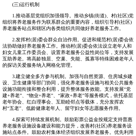
(三)运行机制
1.推动基层党组织加强领导。推动乡镇(街道)、村(社区)党
组织将养老服务作为联系群众的重要内容，组织引导村(社区)
养老服务站点和辖区内各类组织共同做好养老服务工作。
2.发挥村(居)委会群众自治作用。促进和规范村(居)委会依
法协助做好养老服务工作。推动村(居)委会依法设立老年人和
妇女儿童工作委员会、设置养老服务公益性岗位等，支持发展
互助养老。将高龄独居、空巢、失能、孤寡等特殊困难老年人
的探访关爱服务纳入网格化管理。
3.建立健全多方参与机制。加强与自然资源、住房城乡建
设、卫生健康等部门协同，强化养老服务设施与相关公共服务
设施功能衔接和整合利用，提升整体服务效能。支持发展“党
建+养老”、“物业+养老”、“家政+养老”等服务模式，依托基层
老年协会、红白理事会、互助睦邻点等载体，充分发挥农
村“五老”、低龄健康老年人、留守妇女等志愿服务作用。
4.探索可持续发展机制。鼓励彩票公益金按规定支持普惠
养老服务设施设备建设和能力提升，改善村(社区)养老服务设
施站点条件。鼓励农村集体经济组织发展养老服务。优先利用