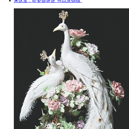
来这里，听瓷器讲述“何以景德镇”