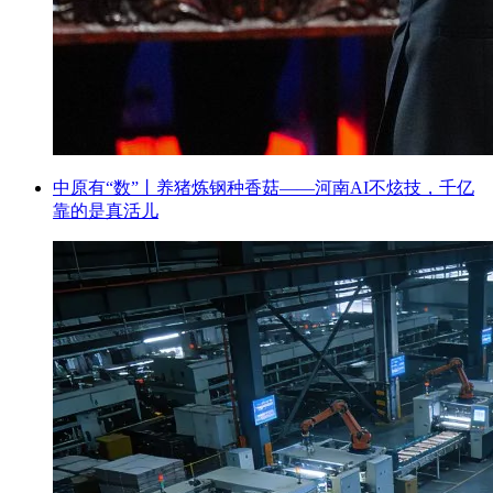
中原有“数”丨养猪炼钢种香菇——河南AI不炫技，千亿
靠的是真活儿