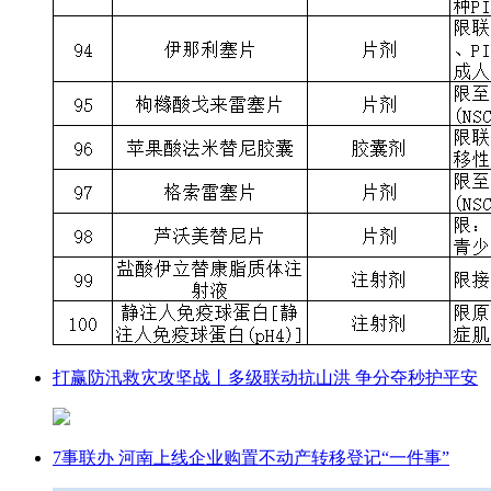
打赢防汛救灾攻坚战丨多级联动抗山洪 争分夺秒护平安
7事联办 河南上线企业购置不动产转移登记“一件事”