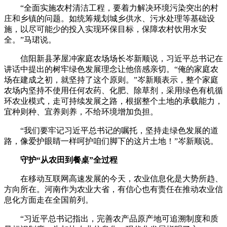
“全面实施农村清洁工程，要着力解决环境污染突出的村
庄和乡镇的问题。如统筹规划城乡供水、污水处理等基础设
施，以尽可能少的投入实现环保目标，保障农村饮用水安
全。”马珺说。
信阳新县茅屋冲家庭农场场长岑新顺说，习近平总书记在
讲话中提出的树牢绿色发展理念让他倍感亲切。“俺的家庭农
场在建成之初，就坚持了这个原则。”岑新顺表示，整个家庭
农场内坚持不使用任何农药、化肥、除草剂，采用绿色有机循
环农业模式，走可持续发展之路，根据整个土地的承载能力，
宜种则种、宜养则养，不给环境增加负担。
“我们要牢记习近平总书记的嘱托，坚持走绿色发展的道
路，像爱护眼睛一样呵护咱们脚下的这片土地！”岑新顺说。
守护“从农田到餐桌”全过程
在移动互联网高速发展的今天，农业信息化是大势所趋、
方向所在。河南作为农业大省，有信心也有责任在推动农业信
息化方面走在全国前列。
“习近平总书记指出，完善农产品原产地可追溯制度和质