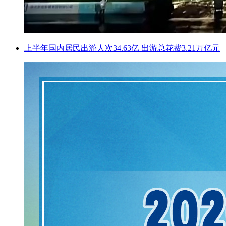
上半年国内居民出游人次34.63亿 出游总花费3.21万亿元