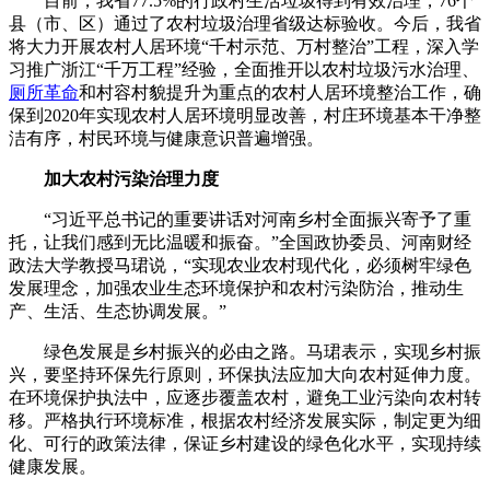
目前，我省77.5%的行政村生活垃圾得到有效治理，76个
县（市、区）通过了农村垃圾治理省级达标验收。今后，我省
将大力开展农村人居环境“千村示范、万村整治”工程，深入学
习推广浙江“千万工程”经验，全面推开以农村垃圾污水治理、
厕所革命
和村容村貌提升为重点的农村人居环境整治工作，确
保到2020年实现农村人居环境明显改善，村庄环境基本干净整
洁有序，村民环境与健康意识普遍增强。
加大农村污染治理力度
“习近平总书记的重要讲话对河南乡村全面振兴寄予了重
托，让我们感到无比温暖和振奋。”全国政协委员、河南财经
政法大学教授马珺说，“实现农业农村现代化，必须树牢绿色
发展理念，加强农业生态环境保护和农村污染防治，推动生
产、生活、生态协调发展。”
绿色发展是乡村振兴的必由之路。马珺表示，实现乡村振
兴，要坚持环保先行原则，环保执法应加大向农村延伸力度。
在环境保护执法中，应逐步覆盖农村，避免工业污染向农村转
移。严格执行环境标准，根据农村经济发展实际，制定更为细
化、可行的政策法律，保证乡村建设的绿色化水平，实现持续
健康发展。