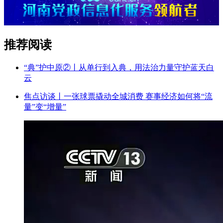
推荐阅读
“典”护中原②‌丨从单行到入典，用法治力量守护蓝天白
云
焦点访谈丨一张球票撬动全城消费 赛事经济如何将“流
量”变“增量”