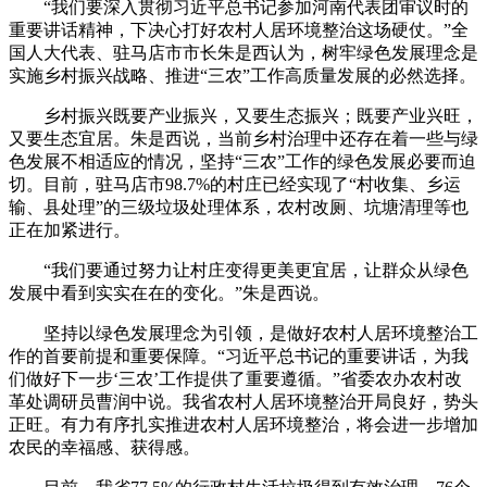
“我们要深入贯彻习近平总书记参加河南代表团审议时的
重要讲话精神，下决心打好农村人居环境整治这场硬仗。”全
国人大代表、驻马店市市长朱是西认为，树牢绿色发展理念是
实施乡村振兴战略、推进“三农”工作高质量发展的必然选择。
乡村振兴既要产业振兴，又要生态振兴；既要产业兴旺，
又要生态宜居。朱是西说，当前乡村治理中还存在着一些与绿
色发展不相适应的情况，坚持“三农”工作的绿色发展必要而迫
切。目前，驻马店市98.7%的村庄已经实现了“村收集、乡运
输、县处理”的三级垃圾处理体系，农村改厕、坑塘清理等也
正在加紧进行。
“我们要通过努力让村庄变得更美更宜居，让群众从绿色
发展中看到实实在在的变化。”朱是西说。
坚持以绿色发展理念为引领，是做好农村人居环境整治工
作的首要前提和重要保障。“习近平总书记的重要讲话，为我
们做好下一步‘三农’工作提供了重要遵循。”省委农办农村改
革处调研员曹润中说。我省农村人居环境整治开局良好，势头
正旺。有力有序扎实推进农村人居环境整治，将会进一步增加
农民的幸福感、获得感。