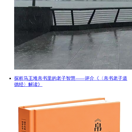
探析马王堆帛书里的老子智慧——评介《〈帛书老子道
德经〉解读》