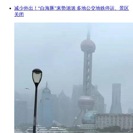
减少外出！“白海豚”来势汹汹 多地公交地铁停运、景区
关闭