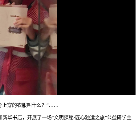
身上穿的衣服叫什么？”……
新华书店，开展了一场“文明探秘·匠心独运之旅”公益研学主